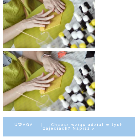
UWAGA
|
Chcesz wziąć udział w tych
zajęciach? Napisz >