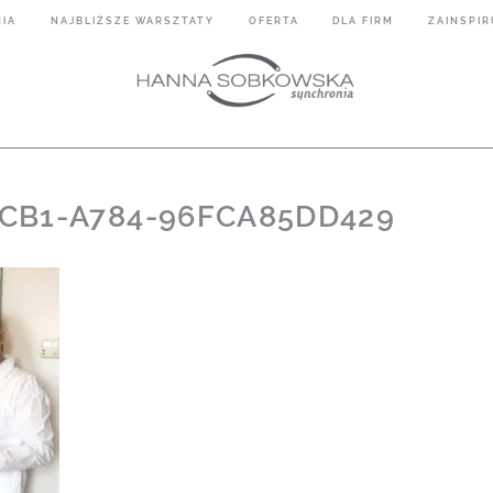
IA
NAJBLIŻSZE WARSZTATY
OFERTA
DLA FIRM
ZAINSPIR
4CB1-A784-96FCA85DD429