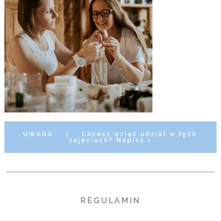
UWAGA
|
Chcesz wziąć udział w tych
zajęciach? Napisz >
REGULAMIN