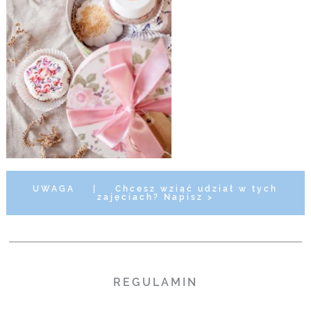
UWAGA
|
Chcesz wziąć udział w tych
zajęciach? Napisz >
REGULAMIN