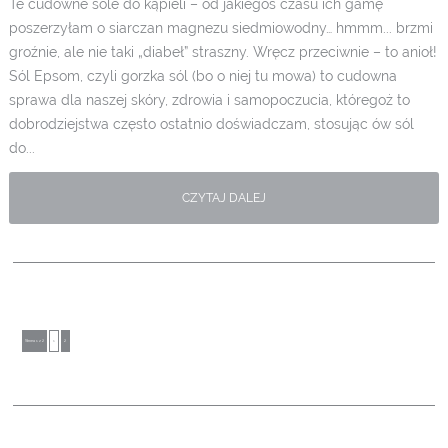
Te cudowne sole do kąpieli – od jakiegoś czasu ich gamę
poszerzyłam o siarczan magnezu siedmiowodny… hmmm... brzmi
groźnie, ale nie taki „diabeł” straszny. Wręcz przeciwnie – to anioł!
Sól Epsom, czyli gorzka sól (bo o niej tu mowa) to cudowna
sprawa dla naszej skóry, zdrowia i samopoczucia, któregoż to
dobrodziejstwa często ostatnio doświadczam, stosując ów sól
do...
CZYTAJ DALEJ
Strona 1 z 2
1
2