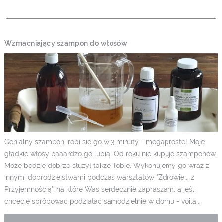
Wzmacniający szampon do włosów
Genialny szampon, robi się go w 3 minuty - megaproste! Moje
gładkie włosy baaardzo go lubią! Od roku nie kupuję szamponów.
Może będzie dobrze służył także Tobie. Wykonujemy go wraz z
innymi dobrodziejstwami podczas warsztatów "Zdrowie... z
Przyjemnością", na które Was serdecznie zapraszam, a jeśli
chcecie spróbować podziałać samodzielnie w domu - voila...