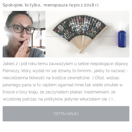
Spokojnie, to tylko… menopauza (wpis z 2018 r.).
Jakieś 2 i pół roku temu zauważyłam u siebie niepokojące objawy.
Pierwszy, który wydał mi się dziwny to hmmm… jakby to nazwać -
niecodzienna tkliwość na bodźce zewnętrzne. ;) Otóż, widząc
pewnego pana w tv, raptem ogarniał mnie tak wielki smutek w
trosce o losy kraju, że zaczynałam płakać (nadmieniam, że
wcześniej patrząc na polityków, jedynie wkurzałam się ;) )....
CZYTAJ DALEJ