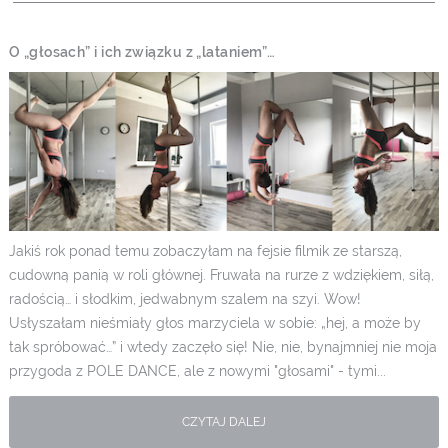
O „głosach” i ich związku z „lataniem”…
Jakiś rok ponad temu zobaczyłam na fejsie filmik ze starszą,
cudowną panią w roli głównej. Fruwała na rurze z wdziękiem, siłą,
radością… i słodkim, jedwabnym szalem na szyi. Wow!
Usłyszałam nieśmiały głos marzyciela w sobie: „hej, a może by
tak spróbować…” i wtedy zaczęło się! Nie, nie, bynajmniej nie moja
przygoda z POLE DANCE, ale z nowymi "głosami" - tymi...
CZYTAJ DALEJ